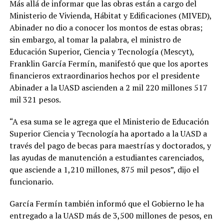
Más allá de informar que las obras están a cargo del
Ministerio de Vivienda, Há­bitat y Edificaciones (MI­VED),
Abinader no dio a conocer los montos de es­tas obras;
sin embargo, al tomar la palabra, el minis­tro de
Educación Superior, Ciencia y Tecnología (Mes­cyt),
Franklin García Fer­mín, manifestó que que los aportes
financieros extraor­dinarios hechos por el pre­sidente
Abinader a la UASD ascienden a 2 mil 220 millo­nes 517
mil 321 pesos.
“A esa suma se le agrega que el Ministerio de Edu­cación
Superior Ciencia y Tecnología ha aportado a la UASD a
través del pago de becas para maestrías y doctorados, y
las ayudas de manutención a estu­diantes carenciados,
que asciende a 1,210 millones, 875 mil pesos”, dijo el
fun­cionario.
García Fermín también informó que el Gobierno le ha
entregado a la UASD más de 3,500 millones de pesos, en