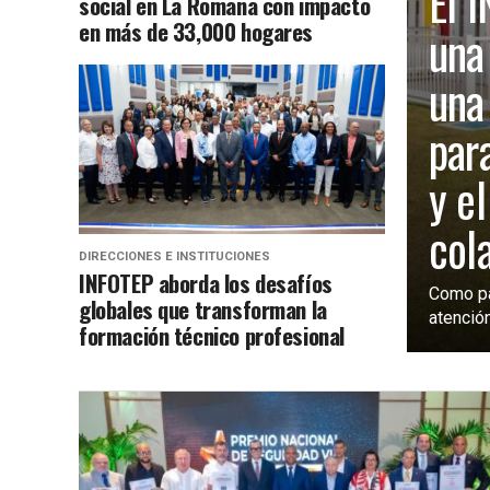
El 
social en La Romana con impacto
en más de 33,000 hogares
una
una
par
y e
col
DIRECCIONES E INSTITUCIONES
INFOTEP aborda los desafíos
Como par
globales que transforman la
atención
formación técnico profesional