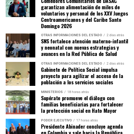
Comedores Comunitarios de DASAC
garantizan alimentación de miles de
voluntarios y personal de los XXV Juegos
Centroamericanos y del Caribe Santo
Domingo 2026
OTRAS INFORMACIONES DEL ESTADO
2 días atrás
SNS fortalece atención materno-infantil
y neonatal con nuevas estrategias y
avances en la Red Pública de Salud
OTRAS INFORMACIONES DEL ESTADO
2 días atrás
Gabinete de Política Social impulsa
proyecto para agilizar el acceso de la
población a los servicios sociales
MINISTERIOS
18 horas atrás
Supérate promueve el diálogo con
familias beneficiarias para fortalecer
la protección social en Hato Mayor
PODER EJECUTIVO
17 horas atrás
Presidente Abinader concluye agenda
en Colombia y sale hacia la República