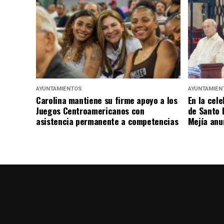
AYUNTAMIENTOS
AYUNTAMIEN
Carolina mantiene su firme apoyo a los
En la cele
Juegos Centroamericanos con
de Santo 
asistencia permanente a competencias
Mejía anu