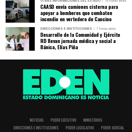
OTRAS INFORMACIONES DEL ESTADO
16 horas atrás
CAASD envía camiones cisterna para
apoyar a bomberos que combaten
incendio en vertedero de Cancino
DIRECCIONES E INSTITUCIONES
7 horas atrás
Desarrollo de la Comunidad y Ejército
RD llevan jornada médica y social a
Bánica, Elías Piña
NOTICIAS
PODER EJECUTIVO
MINISTERIOS
DIRECCIONES E INSTITUCIONES
PODER LEGISLATIVO
PODER JUDICIAL