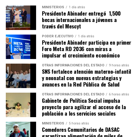
MINISTERIOS
1 día atrás
Presidente Abinader entregó 1,500
becas internacionales a jóvenes a
través del Mescyt
PODER EJECUTIVO
1 día atrás
Presidente Abinader participa en primer
Foro Meta RD 2036 con miras a
impulsar el crecimiento económico
OTRAS INFORMACIONES DEL ESTADO
9 horas atrás
SNS fortalece atención materno-infantil
y neonatal con nuevas estrategias y
avances en la Red Pública de Salud
OTRAS INFORMACIONES DEL ESTADO
6 horas atrás
Gabinete de Política Social impulsa
proyecto para agilizar el acceso de la
población a los servicios sociales
MINISTERIOS
5 horas atrás
Comedores Comunitarios de DASAC
garantizan alimentación de miles de