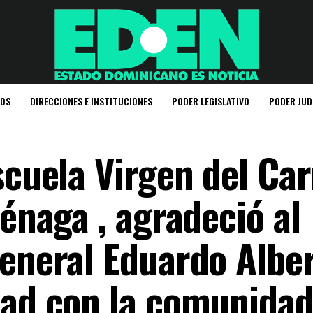
IOS
DIRECCIONES E INSTITUCIONES
PODER LEGISLATIVO
PODER JUD
Escuela Virgen del C
iénaga , agradeció al
general Eduardo Albe
dad con la comunidad