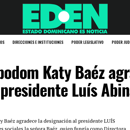
IOS
DIRECCIONES E INSTITUCIONES
PODER LEGISLATIVO
PODER JUD
spodom Katy Baéz ag
 presidente Luís Abi
y Baéz agradece la designación al presidente LUÍS
des sociales la señora Baéz, quien fungía como Directora