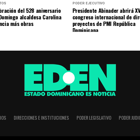
TOS
PODER EJECUTIVO
bración del 528 aniversario
Presidente Abinader abrirá XV
Domingo alcaldesa Carolina
congreso internacional de di
ncia más obras
proyectos de PMI República
Dominicana
IOS
DIRECCIONES E INSTITUCIONES
PODER LEGISLATIVO
PODER JUDI