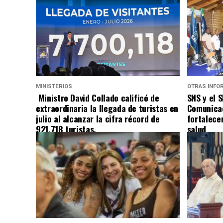
MINISTERIOS
OTRAS INFO
Ministro David Collado calificó de
SNS y el 
extraordinaria la llegada de turistas en
Comunicac
julio al alcanzar la cifra récord de
fortalece
921,718 turistas.
salud