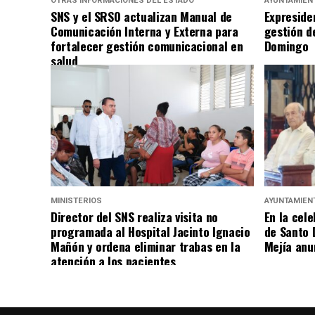
OTRAS INFORMACIONES DEL ESTADO
AYUNTAMIEN
SNS y el SRSO actualizan Manual de
Expreside
Comunicación Interna y Externa para
gestión d
fortalecer gestión comunicacional en
Domingo
salud
MINISTERIOS
AYUNTAMIEN
Director del SNS realiza visita no
En la cele
programada al Hospital Jacinto Ignacio
de Santo 
Mañón y ordena eliminar trabas en la
Mejía anu
atención a los pacientes