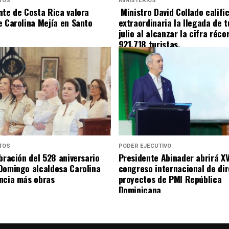
TOS
MINISTERIOS
nte de Costa Rica valora
Ministro David Collado califi
e Carolina Mejía en Santo
extraordinaria la llegada de t
julio al alcanzar la cifra réco
921,718 turistas.
TOS
PODER EJECUTIVO
bración del 528 aniversario
Presidente Abinader abrirá XV
Domingo alcaldesa Carolina
congreso internacional de di
ncia más obras
proyectos de PMI República
Dominicana