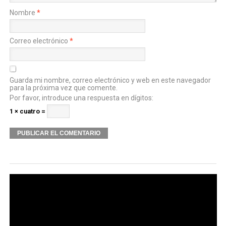
Nombre
*
Correo electrónico
*
Guarda mi nombre, correo electrónico y web en este navegador
para la próxima vez que comente.
Por favor, introduce una respuesta en dígitos:
1 × cuatro =
Alternative: