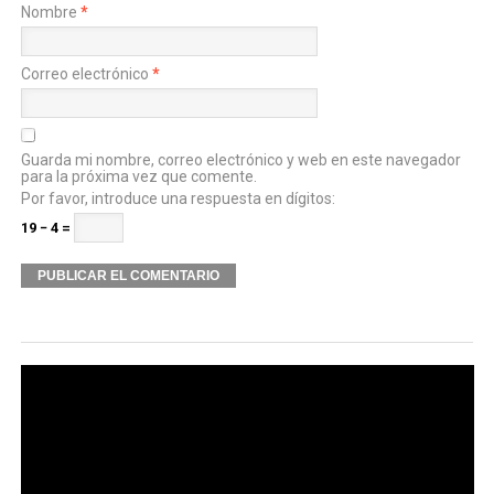
Nombre
*
Correo electrónico
*
Guarda mi nombre, correo electrónico y web en este navegador
para la próxima vez que comente.
Por favor, introduce una respuesta en dígitos:
19 − 4 =
Alternative: