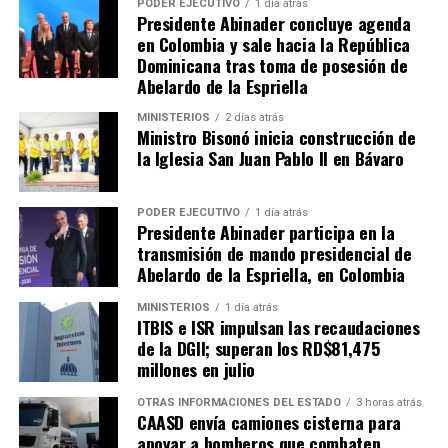
PODER EJECUTIVO
1 día atrás
Presidente Abinader concluye agenda
en Colombia y sale hacia la República
Dominicana tras toma de posesión de
Abelardo de la Espriella
MINISTERIOS
2 días atrás
Ministro Bisonó inicia construcción de
la Iglesia San Juan Pablo II en Bávaro
PODER EJECUTIVO
1 día atrás
Presidente Abinader participa en la
transmisión de mando presidencial de
Abelardo de la Espriella, en Colombia
MINISTERIOS
1 día atrás
ITBIS e ISR impulsan las recaudaciones
de la DGII; superan los RD$81,475
millones en julio
OTRAS INFORMACIONES DEL ESTADO
3 horas atrás
CAASD envía camiones cisterna para
apoyar a bomberos que combaten