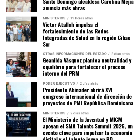
Santo Domingo alcaldesa Carolina Mejía
anuncia más obras
MINISTERIOS
19 horas atrás
Víctor Atallah impulsa el
fortalecimiento de las Redes
Integradas de Salud en la región Cibao
Sur
OTRAS INFORMACIONES DEL ESTADO
2 días atrás
Geanilda Vásquez plantea neutralidad y
equilibrio para fortalecer el proceso
interno del PRM
PODER EJECUTIVO
2 días atrás
Presidente Abinader abrirá XVI
congreso internacional de dirección de
proyectos de PMI República Dominicana
MINISTERIOS
2 días atrás
El Ministerio de la Juventud y MICM
apoyan el SMA Talents Summit 2026, un
evento clave para impulsar la economía
digital y el talento joven en RD.