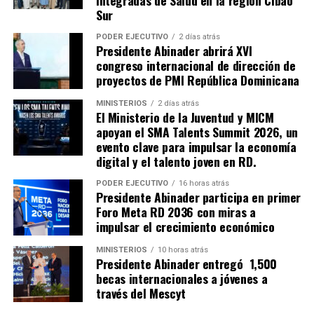
Integradas de Salud en la región Cibao
Sur
PODER EJECUTIVO
2 días atrás
Presidente Abinader abrirá XVI
congreso internacional de dirección de
proyectos de PMI República Dominicana
MINISTERIOS
2 días atrás
El Ministerio de la Juventud y MICM
apoyan el SMA Talents Summit 2026, un
evento clave para impulsar la economía
digital y el talento joven en RD.
PODER EJECUTIVO
16 horas atrás
Presidente Abinader participa en primer
Foro Meta RD 2036 con miras a
impulsar el crecimiento económico
MINISTERIOS
10 horas atrás
Presidente Abinader entregó 1,500
becas internacionales a jóvenes a
través del Mescyt