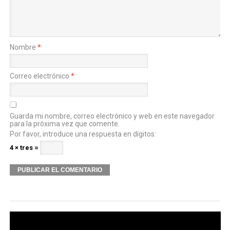
Nombre
*
Correo electrónico
*
Guarda mi nombre, correo electrónico y web en este navegador
para la próxima vez que comente.
Por favor, introduce una respuesta en dígitos:
4 × tres =
Alternative: