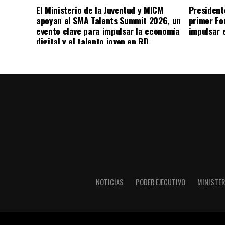
El Ministerio de la Juventud y MICM
President
apoyan el SMA Talents Summit 2026, un
primer Fo
evento clave para impulsar la economía
impulsar 
digital y el talento joven en RD.
NOTICIAS
PODER EJECUTIVO
MINISTER