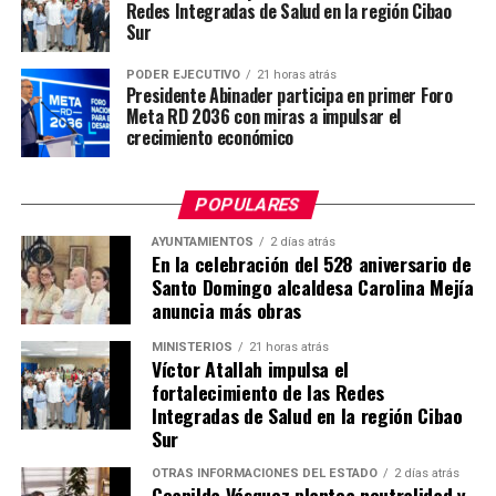
Redes Integradas de Salud en la región Cibao
Sur
PODER EJECUTIVO
21 horas atrás
Presidente Abinader participa en primer Foro
Meta RD 2036 con miras a impulsar el
crecimiento económico
POPULARES
AYUNTAMIENTOS
2 días atrás
En la celebración del 528 aniversario de
Santo Domingo alcaldesa Carolina Mejía
anuncia más obras
MINISTERIOS
21 horas atrás
Víctor Atallah impulsa el
fortalecimiento de las Redes
Integradas de Salud en la región Cibao
Sur
OTRAS INFORMACIONES DEL ESTADO
2 días atrás
Geanilda Vásquez plantea neutralidad y