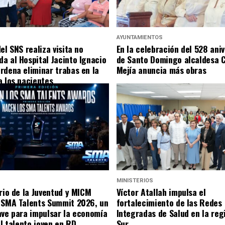
S
AYUNTAMIENTOS
el SNS realiza visita no
En la celebración del 528 aniv
a al Hospital Jacinto Ignacio
de Santo Domingo alcaldesa C
rdena eliminar trabas en la
Mejía anuncia más obras
a los pacientes
S
MINISTERIOS
erio de la Juventud y MICM
Víctor Atallah impulsa el
 SMA Talents Summit 2026, un
fortalecimiento de las Redes
ave para impulsar la economía
Integradas de Salud en la reg
el talento joven en RD.
Sur