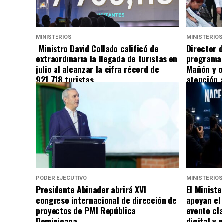
MINISTERIOS
MINISTERIO
Ministro David Collado calificó de
Director d
extraordinaria la llegada de turistas en
programad
julio al alcanzar la cifra récord de
Mañón y o
921,718 turistas.
atención 
PODER EJECUTIVO
MINISTERIO
Presidente Abinader abrirá XVI
El Minist
congreso internacional de dirección de
apoyan el
proyectos de PMI República
evento cl
Dominicana
digital y 