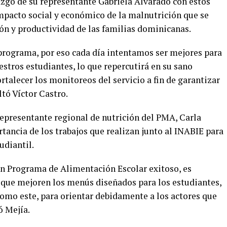
azgo de su representante Gabriela Alvarado con estos
impacto social y económico de la malnutrición que se
ión y productividad de las familias dominicanas.
rograma, por eso cada día intentamos ser mejores para
stros estudiantes, lo que repercutirá en su sano
talecer los monitoreos del servicio a fin de garantizar
ltó Víctor Castro.
representante regional de nutrición del PMA, Carla
tancia de los trabajos que realizan junto al INABIE para
udiantil.
n Programa de Alimentación Escolar exitoso, es
s que mejoren los menús diseñados para los estudiantes,
como este, para orientar debidamente a los actores que
ó Mejía.