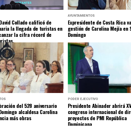
S
AYUNTAMIENTOS
David Collado calificó de
Expresidente de Costa Rica v
aria la llegada de turistas en
gestión de Carolina Mejía en 
lcanzar la cifra récord de
Domingo
ristas.
TOS
PODER EJECUTIVO
bración del 528 aniversario
Presidente Abinader abrirá XV
Domingo alcaldesa Carolina
congreso internacional de di
ncia más obras
proyectos de PMI República
Dominicana