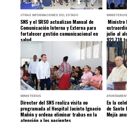
OTRAS INFORMACIONES DEL ESTADO
MINISTERIO
SNS y el SRSO actualizan Manual de
Ministro 
Comunicación Interna y Externa para
extraordin
fortalecer gestión comunicacional en
julio al a
salud
921,718 tu
MINISTERIOS
AYUNTAMIEN
Director del SNS realiza visita no
En la cele
programada al Hospital Jacinto Ignacio
de Santo 
Mañón y ordena eliminar trabas en la
Mejía anu
atención a los pacientes