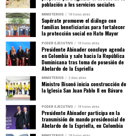
población a los servicios sociales
MINISTERIOS
18 horas atrás
Supérate promueve el diálogo con
familias beneficiarias para fortalecer
la protección social en Hato Mayor
PODER EJECUTIVO
18 horas atrás
Presidente Abinader concluye agenda
en Colombia y sale hacia la República
Dominicana tras toma de posesión de
Abelardo de la Espriella
MINISTERIOS
2 días atrás
Ministro Bisonó inicia construcción de
la Iglesia San Juan Pablo II en Bávaro
PODER EJECUTIVO
18 horas atrás
Presidente Abinader participa en la
transmisión de mando presidencial de
Abelardo de la Espriella, en Colombia
MINISTERIOS
18 horas atrás