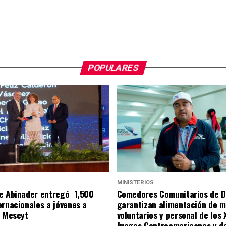
POPULARES
S
MINISTERIOS
e Abinader entregó 1,500
Comedores Comunitarios de 
ernacionales a jóvenes a
garantizan alimentación de m
l Mescyt
voluntarios y personal de los 
Juegos Centroamericanos y de