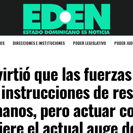
IOS
DIRECCIONES E INSTITUCIONES
PODER LEGISLATIVO
PODER JUD
irtió que las fuerzas
 instrucciones de re
anos, pero actuar co
ere el actual auge d