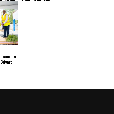
ucción de
n Bávaro