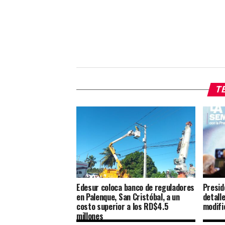
TE
Edesur coloca banco de reguladores
Presid
en Palenque, San Cristóbal, a un
detall
costo superior a los RD$4.5
modifi
millones