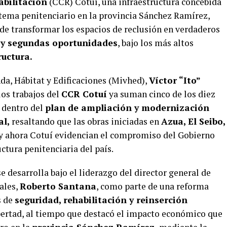
abilitación
(CCR) Cotuí, una infraestructura concebida
stema penitenciario en la provincia Sánchez Ramírez,
 de transformar los espacios de reclusión en verdaderos
n y segundas oportunidades
, bajo los más altos
ructura.
nda, Hábitat y Edificaciones (Mivhed),
Víctor “Ito”
los trabajos del
CCR Cotuí
ya suman cinco de los diez
 dentro del
plan de ampliación y modernización
al,
resaltando que las obras iniciadas en
Azua, El Seibo,
y ahora Cotuí evidencian el compromiso del Gobierno
ctura penitenciaria del país.
e desarrolla bajo el liderazgo del director general de
ales,
Roberto Santana
, como parte de una reforma
s de
seguridad, rehabilitación y reinserción
bertad, al tiempo que destacó el impacto económico que