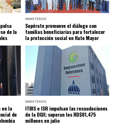
MINISTERIOS
mpulsa
Supérate promueve el diálogo con
eso de la
familias beneficiarias para fortalecer
ales
la protección social en Hato Mayor
MINISTERIOS
 en la
ITBIS e ISR impulsan las recaudaciones
ncial de
de la DGII; superan los RD$81,475
Colombia
millones en julio