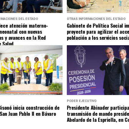
RMACIONES DEL ESTADO
OTRAS INFORMACIONES DEL ESTADO
lece atención materno-
Gabinete de Política Social i
y neonatal con nuevas
proyecto para agilizar el acc
as y avances en la Red
población a los servicios soci
e Salud
S
PODER EJECUTIVO
Bisonó inicia construcción de
Presidente Abinader participa
 San Juan Pablo II en Bávaro
transmisión de mando preside
Abelardo de la Espriella, en 