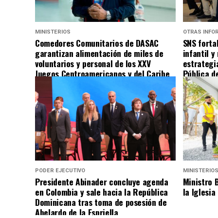
MINISTERIOS
OTRAS INFO
Comedores Comunitarios de DASAC
SNS forta
garantizan alimentación de miles de
infantil 
voluntarios y personal de los XXV
estrategi
Juegos Centroamericanos y del Caribe
Pública d
Santo Domingo 2026
PODER EJECUTIVO
MINISTERIO
Presidente Abinader concluye agenda
Ministro 
en Colombia y sale hacia la República
la Iglesia
Dominicana tras toma de posesión de
Abelardo de la Espriella