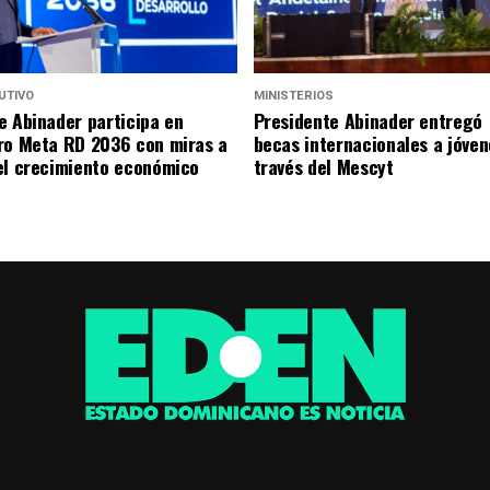
UTIVO
MINISTERIOS
e Abinader participa en
Presidente Abinader entregó
ro Meta RD 2036 con miras a
becas internacionales a jóven
el crecimiento económico
través del Mescyt