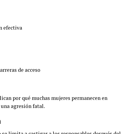
n efectiva
arreras de acceso
plican por qué muchas mujeres permanecen en
 una agresión fatal.
n
se limita a castigar a los responsables después del