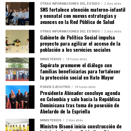
OTRAS INFORMACIONES DEL ESTADO
2 días atrás
SNS fortalece atención materno-infantil
y neonatal con nuevas estrategias y
avances en la Red Pública de Salud
OTRAS INFORMACIONES DEL ESTADO
2 días atrás
Gabinete de Política Social impulsa
proyecto para agilizar el acceso de la
población a los servicios sociales
MINISTERIOS
18 horas atrás
Supérate promueve el diálogo con
familias beneficiarias para fortalecer
la protección social en Hato Mayor
PODER EJECUTIVO
18 horas atrás
Presidente Abinader concluye agenda
en Colombia y sale hacia la República
Dominicana tras toma de posesión de
Abelardo de la Espriella
MINISTERIOS
2 días atrás
Ministro Bisonó inicia construcción de