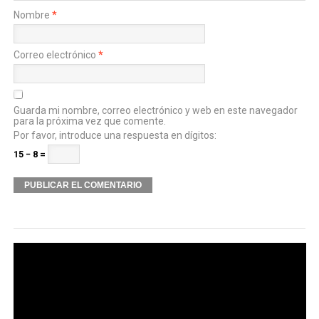
Nombre
*
Correo electrónico
*
Guarda mi nombre, correo electrónico y web en este navegador
para la próxima vez que comente.
Por favor, introduce una respuesta en dígitos:
15 − 8 =
Alternative: