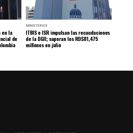
MINISTERIOS
 en la
ITBIS e ISR impulsan las recaudaciones
ncial de
de la DGII; superan los RD$81,475
Colombia
millones en julio