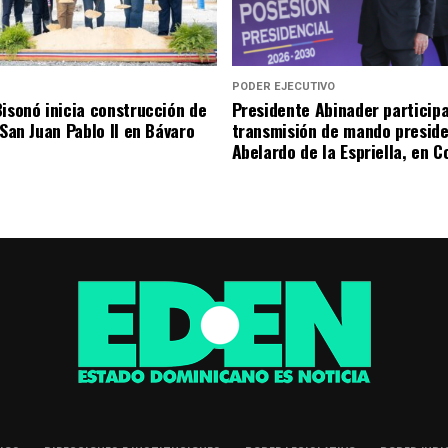
S
PODER EJECUTIVO
Bisonó inicia construcción de
Presidente Abinader participa
 San Juan Pablo II en Bávaro
transmisión de mando preside
Abelardo de la Espriella, en 