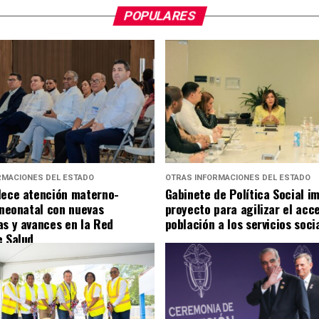
POPULARES
RMACIONES DEL ESTADO
OTRAS INFORMACIONES DEL ESTADO
lece atención materno-
Gabinete de Política Social i
y neonatal con nuevas
proyecto para agilizar el acc
as y avances en la Red
población a los servicios soci
e Salud