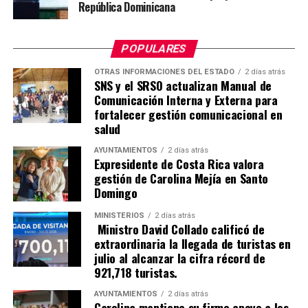
República Dominicana
POPULARES
OTRAS INFORMACIONES DEL ESTADO
2 días atrás
SNS y el SRSO actualizan Manual de
Comunicación Interna y Externa para
fortalecer gestión comunicacional en
salud
AYUNTAMIENTOS
2 días atrás
Expresidente de Costa Rica valora
gestión de Carolina Mejía en Santo
Domingo
MINISTERIOS
2 días atrás
Ministro David Collado calificó de
extraordinaria la llegada de turistas en
julio al alcanzar la cifra récord de
921,718 turistas.
AYUNTAMIENTOS
2 días atrás
Carolina mantiene su firme apoyo a los