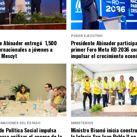
S
PODER EJECUTIVO
e Abinader entregó 1,500
Presidente Abinader particip
ernacionales a jóvenes a
primer Foro Meta RD 2036 co
l Mescyt
impulsar el crecimiento econ
RMACIONES DEL ESTADO
MINISTERIOS
de Política Social impulsa
Ministro Bisonó inicia constr
para agilizar el acceso de la
la Iglesia San Juan Pablo II e