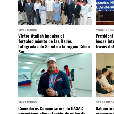
MINISTERIOS
MINISTERIO
Víctor Atallah impulsa el
President
fortalecimiento de las Redes
becas int
Integradas de Salud en la región Cibao
través de
Sur
MINISTERIOS
OTRAS INFO
Comedores Comunitarios de DASAC
Gabinete 
garantizan alimentación de miles de
proyecto 