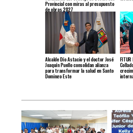
Provincial con miras al presupuesto
de obras 2027
Alcalde Dío Astacio y el doctor José
FITUR 
Joaquín Puello consolidan alianza
Collad
para transformar la salud en Santo
crecim
Domingo Este
intern