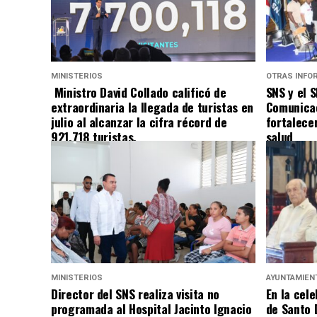
MINISTERIOS
OTRAS INFO
Ministro David Collado calificó de
SNS y el 
extraordinaria la llegada de turistas en
Comunicac
julio al alcanzar la cifra récord de
fortalece
921,718 turistas.
salud
MINISTERIOS
AYUNTAMIEN
Director del SNS realiza visita no
En la cele
programada al Hospital Jacinto Ignacio
de Santo 