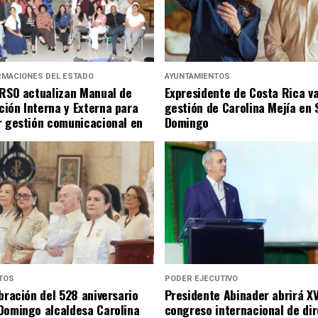
RMACIONES DEL ESTADO
AYUNTAMIENTOS
SRSO actualizan Manual de
Expresidente de Costa Rica v
ión Interna y Externa para
gestión de Carolina Mejía en 
r gestión comunicacional en
Domingo
TOS
PODER EJECUTIVO
bración del 528 aniversario
Presidente Abinader abrirá XV
Domingo alcaldesa Carolina
congreso internacional de di