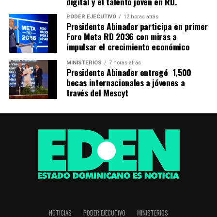
digital y el talento joven en RD.
PODER EJECUTIVO
12 horas atrás
Presidente Abinader participa en primer
Foro Meta RD 2036 con miras a
impulsar el crecimiento económico
MINISTERIOS
7 horas atrás
Presidente Abinader entregó 1,500
becas internacionales a jóvenes a
través del Mescyt
NOTICIAS
PODER EJECUTIVO
MINISTERIOS