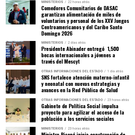
MINISTERIOS
22 horas atrás
Comedores Comunitarios de DASAC
garantizan alimentación de miles de
voluntarios y personal de los XXV Juegos
Centroamericanos y del Caribe Santo
Domingo 2026
MINISTERIOS
2 días atrás
Presidente Abinader entregó 1,500
becas internacionales a jóvenes a
través del Mescyt
OTRAS INFORMACIONES DEL ESTADO
1 día atrás
SNS fortalece atención materno-infantil
y neonatal con nuevas estrategias y
avances en la Red Pública de Salud
OTRAS INFORMACIONES DEL ESTADO
23 horas atrás
Gabinete de Política Social impulsa
proyecto para agilizar el acceso de la
población a los servicios sociales
MINISTERIOS
23 horas atrás
Ministro Bisonó inicia construcción de