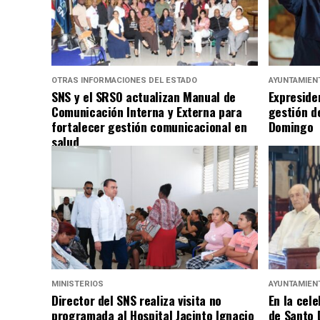
OTRAS INFORMACIONES DEL ESTADO
AYUNTAMIEN
SNS y el SRSO actualizan Manual de
Expreside
Comunicación Interna y Externa para
gestión d
fortalecer gestión comunicacional en
Domingo
salud
MINISTERIOS
AYUNTAMIEN
Director del SNS realiza visita no
En la cele
programada al Hospital Jacinto Ignacio
de Santo 