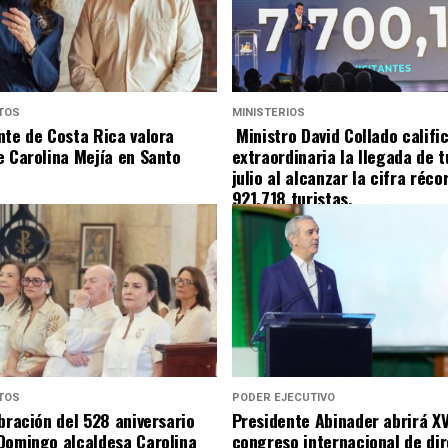
TOS
MINISTERIOS
nte de Costa Rica valora
Ministro David Collado califi
e Carolina Mejía en Santo
extraordinaria la llegada de t
julio al alcanzar la cifra réco
921,718 turistas.
TOS
PODER EJECUTIVO
bración del 528 aniversario
Presidente Abinader abrirá XV
Domingo alcaldesa Carolina
congreso internacional de di