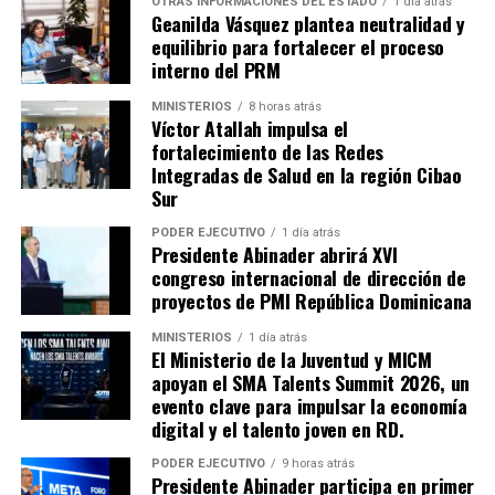
OTRAS INFORMACIONES DEL ESTADO
1 día atrás
Geanilda Vásquez plantea neutralidad y
equilibrio para fortalecer el proceso
interno del PRM
MINISTERIOS
8 horas atrás
Víctor Atallah impulsa el
fortalecimiento de las Redes
Integradas de Salud en la región Cibao
Sur
PODER EJECUTIVO
1 día atrás
Presidente Abinader abrirá XVI
congreso internacional de dirección de
proyectos de PMI República Dominicana
MINISTERIOS
1 día atrás
El Ministerio de la Juventud y MICM
apoyan el SMA Talents Summit 2026, un
evento clave para impulsar la economía
digital y el talento joven en RD.
PODER EJECUTIVO
9 horas atrás
Presidente Abinader participa en primer