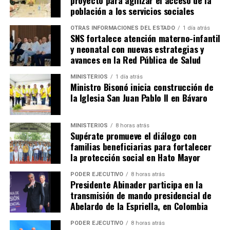
proyecto para agilizar el acceso de la
población a los servicios sociales
OTRAS INFORMACIONES DEL ESTADO
1 día atrás
SNS fortalece atención materno-infantil
y neonatal con nuevas estrategias y
avances en la Red Pública de Salud
MINISTERIOS
1 día atrás
Ministro Bisonó inicia construcción de
la Iglesia San Juan Pablo II en Bávaro
MINISTERIOS
8 horas atrás
Supérate promueve el diálogo con
familias beneficiarias para fortalecer
la protección social en Hato Mayor
PODER EJECUTIVO
8 horas atrás
Presidente Abinader participa en la
transmisión de mando presidencial de
Abelardo de la Espriella, en Colombia
PODER EJECUTIVO
8 horas atrás