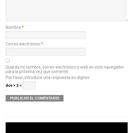
Nombre
*
Correo electrónico
*
Guarda mi nombre, correo electrónico y web en este navegador
para la próxima vez que comente.
Por favor, introduce una respuesta en dígitos:
dos × 2 =
Alternative: