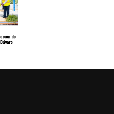
ucción de
n Bávaro