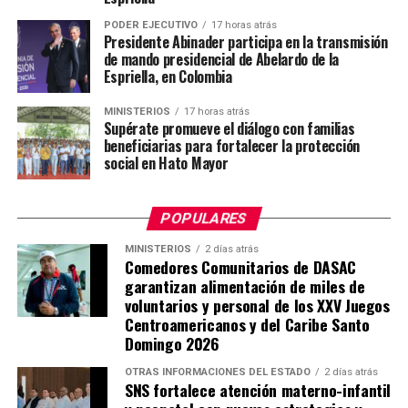
PODER EJECUTIVO
17 horas atrás
Presidente Abinader participa en la transmisión
de mando presidencial de Abelardo de la
Espriella, en Colombia
MINISTERIOS
17 horas atrás
Supérate promueve el diálogo con familias
beneficiarias para fortalecer la protección
social en Hato Mayor
POPULARES
MINISTERIOS
2 días atrás
Comedores Comunitarios de DASAC
garantizan alimentación de miles de
voluntarios y personal de los XXV Juegos
Centroamericanos y del Caribe Santo
Domingo 2026
OTRAS INFORMACIONES DEL ESTADO
2 días atrás
SNS fortalece atención materno-infantil