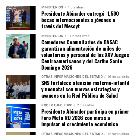
MINISTERIOS
1 día atrás
Presidente Abinader entregó 1,500
becas internacionales a jóvenes a
través del Mescyt
MINISTERIOS
11 horas atrás
Comedores Comunitarios de DASAC
garantizan alimentación de miles de
voluntarios y personal de los XXV Juegos
Centroamericanos y del Caribe Santo
Domingo 2026
OTRAS INFORMACIONES DEL ESTADO
16 horas atrás
SNS fortalece atención materno-infantil
y neonatal con nuevas estrategias y
avances en la Red Pública de Salud
PODER EJECUTIVO
2 días atrás
Presidente Abinader participa en primer
Foro Meta RD 2036 con miras a
impulsar el crecimiento económico
OTRAS INFORMACIONES DEL ESTADO
12 horas atrás