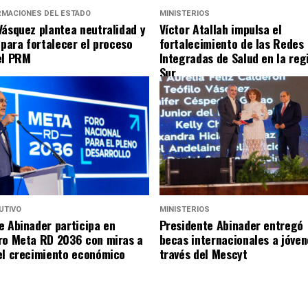
RMACIONES DEL ESTADO
MINISTERIOS
Vásquez plantea neutralidad y
Víctor Atallah impulsa el
 para fortalecer el proceso
fortalecimiento de las Redes
el PRM
Integradas de Salud en la reg
Sur
UTIVO
MINISTERIOS
e Abinader participa en
Presidente Abinader entregó
ro Meta RD 2036 con miras a
becas internacionales a jóven
el crecimiento económico
través del Mescyt