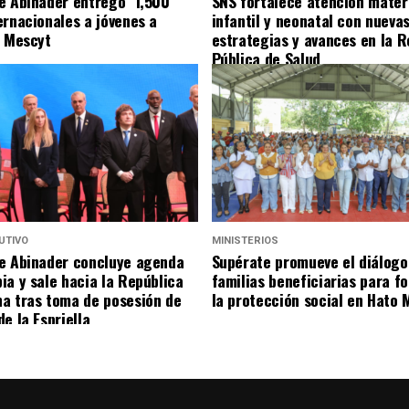
e Abinader entregó 1,500
SNS fortalece atención mater
ernacionales a jóvenes a
infantil y neonatal con nueva
l Mescyt
estrategias y avances en la R
Pública de Salud
UTIVO
MINISTERIOS
e Abinader concluye agenda
Supérate promueve el diálogo
ia y sale hacia la República
familias beneficiarias para f
a tras toma de posesión de
la protección social en Hato 
e la Espriella