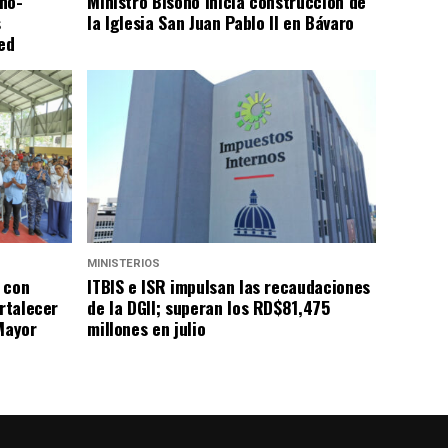
no-
Ministro Bisonó inicia construcción de
s
la Iglesia San Juan Pablo II en Bávaro
ed
MINISTERIOS
 con
ITBIS e ISR impulsan las recaudaciones
ortalecer
de la DGII; superan los RD$81,475
Mayor
millones en julio