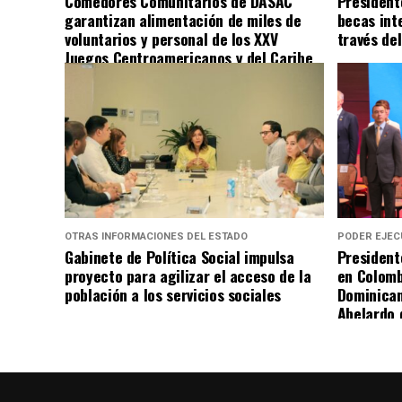
Comedores Comunitarios de DASAC
President
garantizan alimentación de miles de
becas int
voluntarios y personal de los XXV
través de
Juegos Centroamericanos y del Caribe
Santo Domingo 2026
OTRAS INFORMACIONES DEL ESTADO
PODER EJEC
Gabinete de Política Social impulsa
President
proyecto para agilizar el acceso de la
en Colomb
población a los servicios sociales
Dominican
Abelardo d