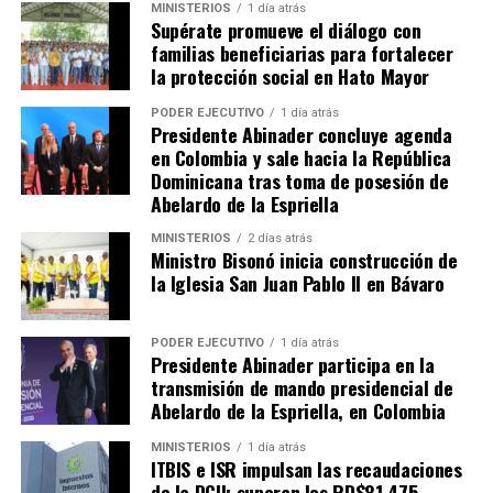
MINISTERIOS
1 día atrás
Supérate promueve el diálogo con
familias beneficiarias para fortalecer
la protección social en Hato Mayor
PODER EJECUTIVO
1 día atrás
Presidente Abinader concluye agenda
en Colombia y sale hacia la República
Dominicana tras toma de posesión de
Abelardo de la Espriella
MINISTERIOS
2 días atrás
Ministro Bisonó inicia construcción de
la Iglesia San Juan Pablo II en Bávaro
PODER EJECUTIVO
1 día atrás
Presidente Abinader participa en la
transmisión de mando presidencial de
Abelardo de la Espriella, en Colombia
MINISTERIOS
1 día atrás
ITBIS e ISR impulsan las recaudaciones
de la DGII; superan los RD$81,475