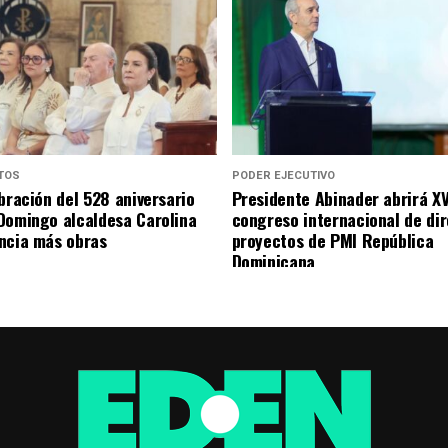
TOS
PODER EJECUTIVO
bración del 528 aniversario
Presidente Abinader abrirá XV
Domingo alcaldesa Carolina
congreso internacional de di
ncia más obras
proyectos de PMI República
Dominicana