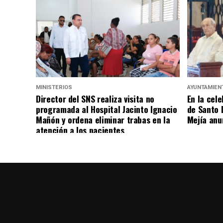
MINISTERIOS
AYUNTAMIEN
Director del SNS realiza visita no
En la cele
programada al Hospital Jacinto Ignacio
de Santo 
Mañón y ordena eliminar trabas en la
Mejía anu
atención a los pacientes