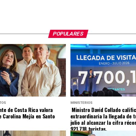
POPULARES
TOS
MINISTERIOS
nte de Costa Rica valora
Ministro David Collado califi
e Carolina Mejía en Santo
extraordinaria la llegada de t
julio al alcanzar la cifra réco
921,718 turistas.