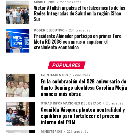
MINISTERIOS
22 horas atrás
Víctor Atallah impulsa el fortalecimiento de las
Redes Integradas de Salud en la región Cibao
Sur
PODER EJECUTIVO
23 horas atrás
Presidente Abinader participa en primer Foro
Meta RD 2036 con miras a impulsar el
crecimiento económico
POPULARES
AYUNTAMIENTOS
2 días atrás
En la celebración del 528 aniversario de
Santo Domingo alcaldesa Carolina Mejía
anuncia más obras
OTRAS INFORMACIONES DEL ESTADO
2 días atrás
Geanilda Vásquez plantea neutralidad y
equilibrio para fortalecer el proceso
interno del PRM
MINISTERIOS
22 horas atrás