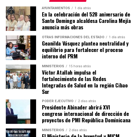
AYUNTAMIENTOS
1 día atrás
En la celebración del 528 aniversario de
Santo Domingo alcaldesa Carolina Mejía
anuncia más obras
OTRAS INFORMACIONES DEL ESTADO
1 día atrás
Geanilda Vásquez plantea neutralidad y
equilibrio para fortalecer el proceso
interno del PRM
MINISTERIOS
15 horas atrás
Víctor Atallah impulsa el
fortalecimiento de las Redes
Integradas de Salud en la región Cibao
Sur
PODER EJECUTIVO
2 días atrás
Presidente Abinader abrirá XVI
congreso internacional de dirección de
proyectos de PMI República Dominicana
MINISTERIOS
2 días atrás
El Ministerio de la Juventud y MICM