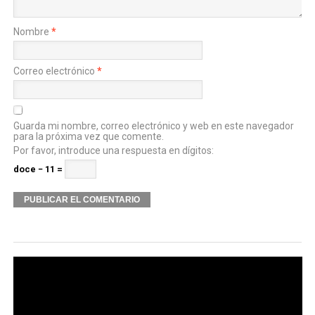
Nombre
*
Correo electrónico
*
Guarda mi nombre, correo electrónico y web en este navegador
para la próxima vez que comente.
Por favor, introduce una respuesta en dígitos:
doce − 11 =
Alternative: