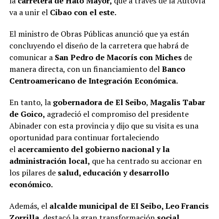
la
carretera de Hato Mayor,
que a través de la Autovía
va a unir el
Cibao con el este.
El ministro de Obras Públicas anunció que ya están
concluyendo el diseño de la carretera que habrá de
comunicar a
San Pedro de Macorís con Miches
de
manera directa, con un financiamiento del
Banco
Centroamericano de Integración Económica.
En tanto, la
gobernadora de El Seibo
,
Magalis Tabar
de Goico,
agradeció el compromiso del presidente
Abinader con esta provincia y dijo que su visita es una
oportunidad para continuar fortaleciendo
el
acercamiento del gobierno nacional y la
administración local,
que ha centrado su accionar en
los pilares de
salud, educación y desarrollo
económico.
Además, el
alcalde municipal de EI Seibo, Leo Francis
Zorrilla,
destacó la gran transformación
social,