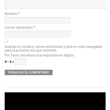
Nombre
*
Correo electrónico
*
Guarda mi nombre, correo electrónico y web en este navegador
para la próxima vez que comente.
Por favor, introduce una respuesta en dígitos:
9 − 5 =
Alternative: